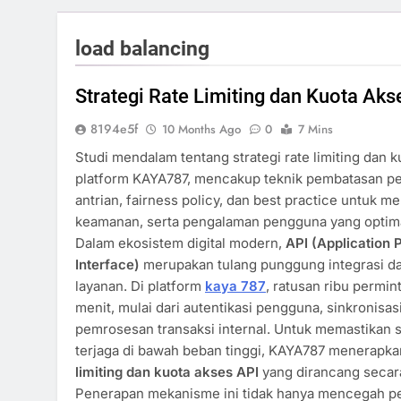
load balancing
Strategi Rate Limiting dan Kuota Ak
8194e5f
10 Months Ago
0
7 Mins
Studi mendalam tentang strategi rate limiting dan k
platform KAYA787, mencakup teknik pembatasan pe
antrian, fairness policy, dan best practice untuk me
keamanan, serta pengalaman pengguna yang optima
Dalam ekosistem digital modern,
API (Application
Interface)
merupakan tulang punggung integrasi da
layanan. Di platform
kaya 787
, ratusan ribu permint
menit, mulai dari autentikasi pengguna, sinkronisas
pemrosesan transaksi internal. Untuk memastikan st
terjaga di bawah beban tinggi, KAYA787 menerapka
limiting dan kuota akses API
yang dirancang secara
Penerapan mekanisme ini tidak hanya mencegah p