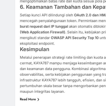
mengoptimalkan batas rate dan kuota sesuai pola p
6. Keamanan Tambahan dan Kepa
Setiap kunci API dilindungi oleh
OAuth 2.0 dan HM
mencegah penyalahgunaan token. Permintaan menc
burst request dari IP tunggal
akan otomatis dibloki
(Web Application Firewall)
. Selain itu, kebijakan 
mengikuti standar
OWASP API Security Top 10
unt
eksploitasi endpoint.
Kesimpulan
Melalui penerapan strategi rate limiting dan kuota 
cermat, KAYA787 mampu menjaga keseimbangan an
dan keamanan data pengguna. Kombinasi algoritma 
observabilitas, serta kebijakan penggunaan yang t
infrastruktur KAYA787 lebih tangguh, efisien, dan 
pertumbuhan skala besar tanpa mengorbankan pe
maupun integritas layanan.
Read More