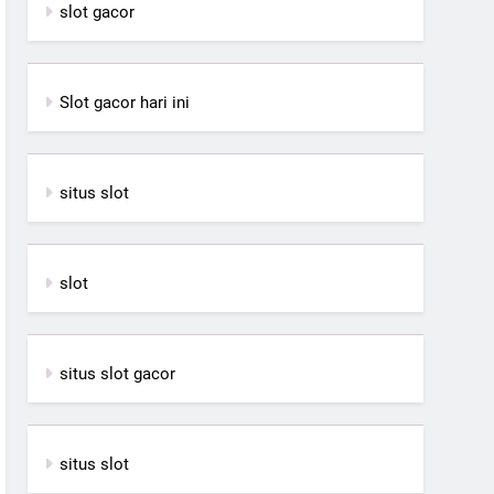
slot gacor
Slot gacor hari ini
situs slot
slot
situs slot gacor
situs slot