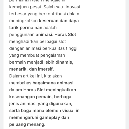
kemajuan pesat. Salah satu inovasi
terbesar yang berkontribusi dalam
meningkatkan
keseruan dan daya
tarik permainan
adalah
penggunaan
animasi
.
Horas Slot
menghadirkan berbagai slot
dengan animasi berkualitas tinggi
yang membuat pengalaman
bermain menjadi lebih
dinamis,
menarik, dan imersif
.
Dalam artikel ini, kita akan
membahas
bagaimana animasi
dalam Horas Slot meningkatkan
kesenangan pemain, berbagai
jenis animasi yang digunakan,
serta bagaimana elemen visual ini
memengaruhi gameplay dan
peluang menang
.