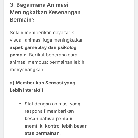
3.
Bagaimana Animasi
Meningkatkan Kesenangan
Bermain?
Selain memberikan daya tarik
visual, animasi juga meningkatkan
aspek gameplay dan psikologi
pemain
. Berikut beberapa cara
animasi membuat permainan lebih
menyenangkan:
a) Memberikan Sensasi yang
Lebih Interaktif
Slot dengan animasi yang
responsif memberikan
kesan bahwa pemain
memiliki kontrol lebih besar
atas permainan
.