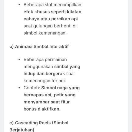
Beberapa slot menampilkan
efek khusus seperti kilatan
cahaya atau percikan api
saat gulungan berhenti di
simbol kemenangan.
b) Animasi Simbol Interaktif
Beberapa permainan
menggunakan
simbol yang
hidup dan bergerak
saat
kemenangan terjadi.
Contoh:
Simbol naga yang
bernapas api, petir yang
menyambar saat fitur
bonus diaktifkan
.
c) Cascading Reels (Simbol
Berjatuhan)