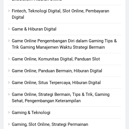
Fintech, Teknologi Digital, Slot Online, Pembayaran
Digital
Game & Hiburan Digital
Game Online Pengembangan Diri dalam Gaming Tips &
Trik Gaming Manajemen Waktu Strategi Bermain
Game Online, Komunitas Digital, Panduan Slot
Game Online, Panduan Bermain, Hiburan Digital
Game Online, Situs Terpercaya, Hiburan Digital
Game Online, Strategi Bermain, Tips & Trik, Gaming
Sehat, Pengembangan Keterampilan
Gaming & Teknologi
Gaming, Slot Online, Strategi Permainan