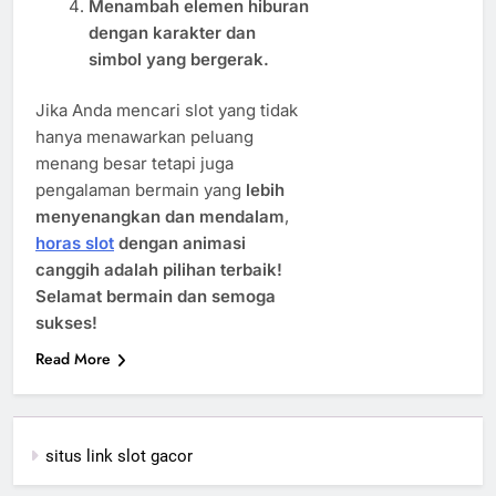
Menambah elemen hiburan
dengan karakter dan
simbol yang bergerak.
Jika Anda mencari slot yang tidak
hanya menawarkan peluang
menang besar tetapi juga
pengalaman bermain yang
lebih
menyenangkan dan mendalam
,
horas slot
dengan animasi
canggih adalah pilihan terbaik!
Selamat bermain dan semoga
sukses!
Read More
situs link slot gacor