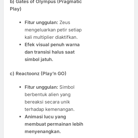
b) Gates of Olympus (Pragmatic
Play)
Fitur unggulan:
Zeus
mengeluarkan petir setiap
kali multiplier diaktifkan.
Efek visual penuh warna
dan transisi halus saat
simbol jatuh.
c) Reactoonz (Play’n GO)
Fitur unggulan:
Simbol
berbentuk alien yang
bereaksi secara unik
terhadap kemenangan.
Animasi lucu yang
membuat permainan lebih
menyenangkan.