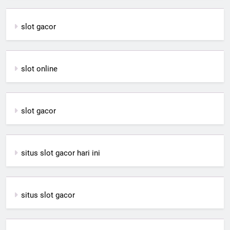
slot gacor
slot online
slot gacor
situs slot gacor hari ini
situs slot gacor