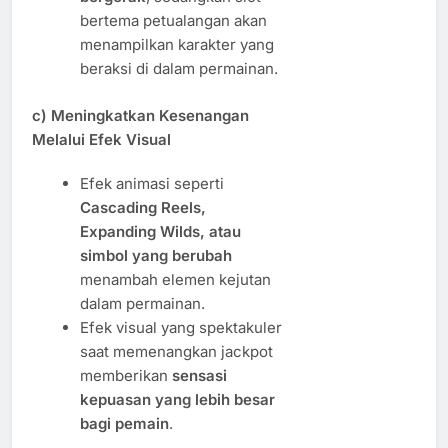
bertema petualangan akan
menampilkan karakter yang
beraksi di dalam permainan.
c) Meningkatkan Kesenangan
Melalui Efek Visual
Efek animasi seperti
Cascading Reels,
Expanding Wilds, atau
simbol yang berubah
menambah elemen kejutan
dalam permainan.
Efek visual yang spektakuler
saat memenangkan jackpot
memberikan
sensasi
kepuasan yang lebih besar
bagi pemain
.