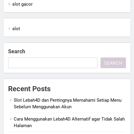
slot gacor
slot
Search
SEARCH
Recent Posts
Slot Lebah4D dan Pentingnya Memahami Setiap Menu
Sebelum Menggunakan Akun
Cara Menggunakan Lebah4D Alternatif agar Tidak Salah
Halaman