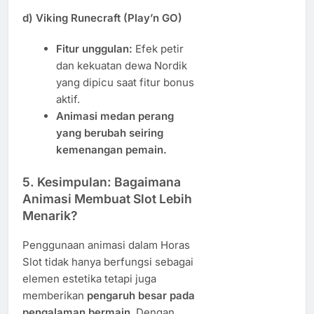
d) Viking Runecraft (Play’n GO)
Fitur unggulan:
Efek petir
dan kekuatan dewa Nordik
yang dipicu saat fitur bonus
aktif.
Animasi medan perang
yang berubah seiring
kemenangan pemain.
5.
Kesimpulan: Bagaimana
Animasi Membuat Slot Lebih
Menarik?
Penggunaan animasi dalam Horas
Slot tidak hanya berfungsi sebagai
elemen estetika tetapi juga
memberikan
pengaruh besar pada
pengalaman bermain
. Dengan