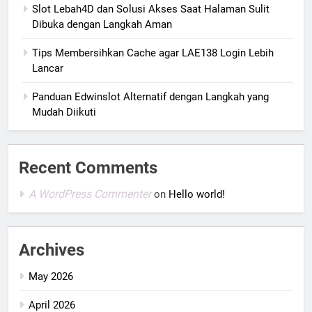
Slot Lebah4D dan Solusi Akses Saat Halaman Sulit
Dibuka dengan Langkah Aman
Tips Membersihkan Cache agar LAE138 Login Lebih
Lancar
Panduan Edwinslot Alternatif dengan Langkah yang
Mudah Diikuti
Recent Comments
A WordPress Commenter
on
Hello world!
Archives
May 2026
April 2026