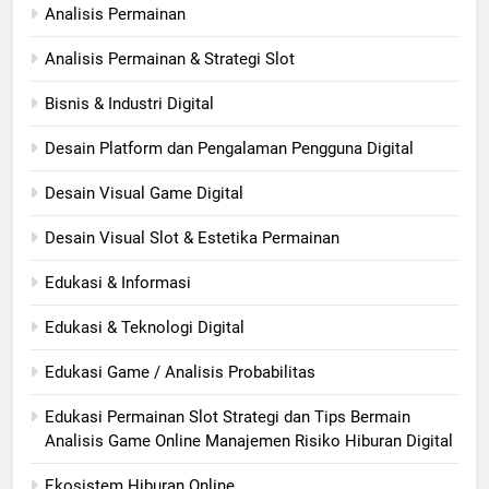
Analisis Permainan
Analisis Permainan & Strategi Slot
Bisnis & Industri Digital
Desain Platform dan Pengalaman Pengguna Digital
Desain Visual Game Digital
Desain Visual Slot & Estetika Permainan
Edukasi & Informasi
Edukasi & Teknologi Digital
Edukasi Game / Analisis Probabilitas
Edukasi Permainan Slot Strategi dan Tips Bermain
Analisis Game Online Manajemen Risiko Hiburan Digital
Ekosistem Hiburan Online