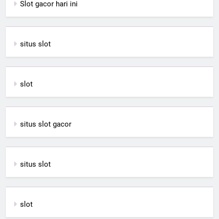
Slot gacor hari ini
situs slot
slot
situs slot gacor
situs slot
slot