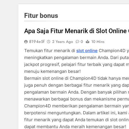
Fitur bonus
Apa Saja Fitur Menarik di Slot Onli
8194e5f
2 Years Ago
0
10 Mins
Temukan fitur menarik di
slot online
Champion4D y
meningkatkan pengalaman bermain Anda. Dari putar
jackpot progresif, pelajari fitur terbaik yang dap
menuju kemenangan besar!
Bermain slot online di Champion4D tidak hanya me
juga penuh dengan berbagai fitur menarik yang da
pengalaman bermain Anda. Dengan banyak pilihan 
menawarkan berbagai bonus dan mekanisme permai
Champion4D memberikan pengalaman bermain yan
berpotensi menguntungkan. Dalam artikel ini, kami
fitur menarik yang dapat Anda temukan di slot onl
dapat membantu Anda meraih kemenangan besar!