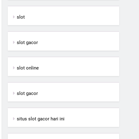
slot
slot gacor
slot online
slot gacor
situs slot gacor hari ini