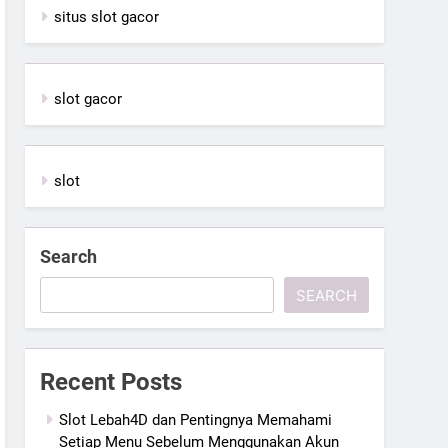
situs slot gacor
slot gacor
slot
Search
SEARCH
Recent Posts
Slot Lebah4D dan Pentingnya Memahami
Setiap Menu Sebelum Menggunakan Akun