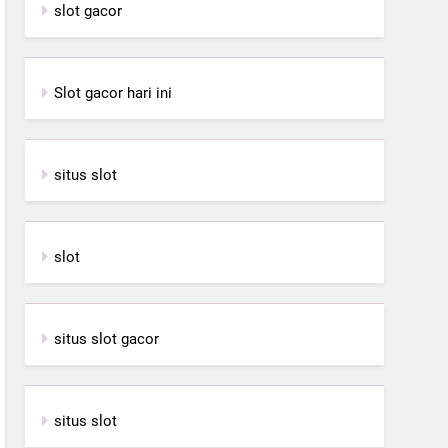
slot gacor
Slot gacor hari ini
situs slot
slot
situs slot gacor
situs slot