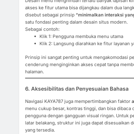
Desain menu menghindari terlalu banyak lapisan kl
akses ke fitur utama bisa dijangkau dalam dua langk
disebut sebagai prinsip
“minimalkan interaksi yang
satu fondasi penting dalam desain situs modern.
Sebagai contoh:
Klik 1: Pengguna membuka menu utama
Klik 2: Langsung diarahkan ke fitur layanan
Prinsip ini sangat penting untuk mengakomodasi 
cenderung menginginkan akses cepat tanpa membu
halaman.
6. Aksesibilitas dan Penyesuaian Bahasa
Navigasi KAYA787 juga mempertimbangkan faktor
a
menu cukup besar, kontras tinggi, dan bisa dibac
pengguna dengan gangguan visual ringan. Untuk p
latar belakang, struktur ini juga dapat disesuaikan
yang tersedia.