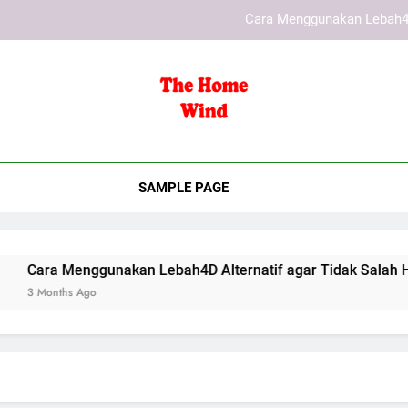
Cara Menggunakan Lebah4D
Slot Lebah4D dan Solusi Akses Saat Hala
Tips Membersihkan C
 Home Wind
Slot Lebah4D dan Pentingnya Memahami Se
nspirasi Dan Tips Dekorasi Rumah Di The Home Wind. Untuk 
Cara Menggunakan Lebah4D
SAMPLE PAGE
Slot Lebah4D dan Solusi Akses Saat Hala
Tips Membersihkan C
nggunakan Lebah4D Alternatif agar Tidak Salah Halaman
Ago