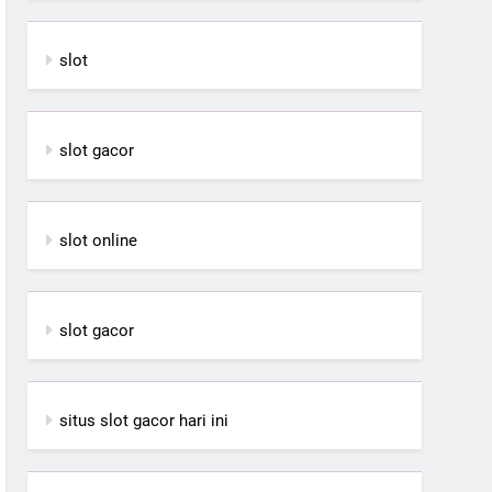
slot
slot gacor
slot online
slot gacor
situs slot gacor hari ini