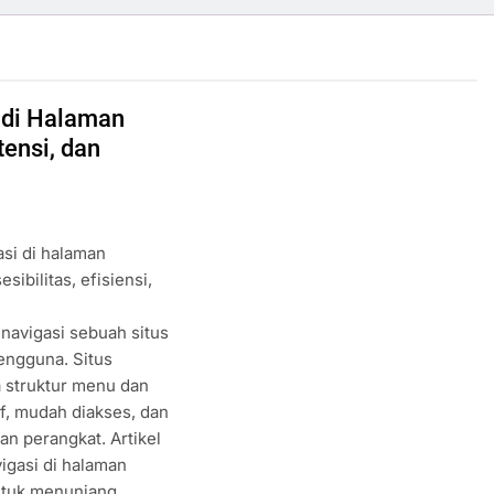
 di Halaman
tensi, dan
asi di halaman
ibilitas, efisiensi,
navigasi sebuah situs
engguna. Situs
a struktur menu dan
tif, mudah diakses, dan
 perangkat. Artikel
igasi di halaman
untuk menunjang