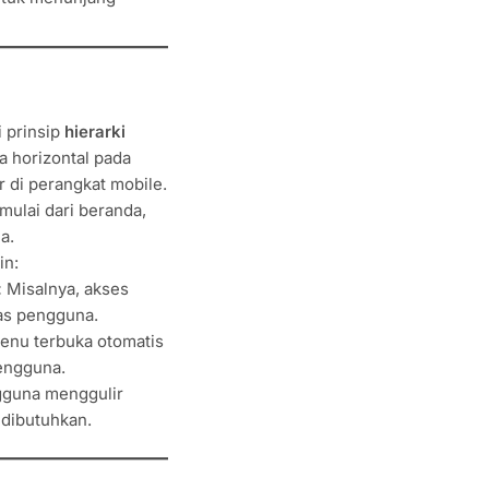
 prinsip
hierarki
a horizontal pada
 di perangkat mobile.
mulai dari beranda,
a.
in:
:
Misalnya, akses
tas pengguna.
enu terbuka otomatis
engguna.
gguna menggulir
dibutuhkan.