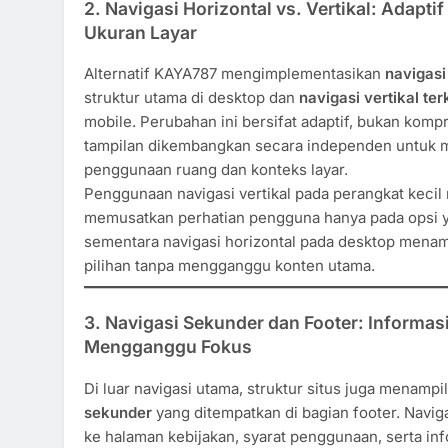
2. Navigasi Horizontal vs. Vertikal: Adapt
Ukuran Layar
Alternatif KAYA787 mengimplementasikan
navigasi
struktur utama di desktop dan
navigasi vertikal te
mobile. Perubahan ini bersifat adaptif, bukan kompr
tampilan dikembangkan secara independen untuk 
penggunaan ruang dan konteks layar.
Penggunaan navigasi vertikal pada perangkat keci
memusatkan perhatian pengguna hanya pada opsi y
sementara navigasi horizontal pada desktop menam
pilihan tanpa mengganggu konten utama.
3. Navigasi Sekunder dan Footer: Informa
Mengganggu Fokus
Di luar navigasi utama, struktur situs juga menamp
sekunder
yang ditempatkan di bagian footer. Naviga
ke halaman kebijakan, syarat penggunaan, serta inf