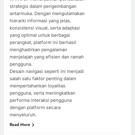
strategis dalam pengembangan
antarmuka. Dengan mengutamakan
hierarki informasi yang jelas,
konsistensi visual, serta adaptasi
yang optimal untuk berbagai
perangkat, platform ini berhasil
menghadirkan pengalaman
menjelajah yang efisien dan ramah
pengguna.
Desain navigasi seperti ini menjadi
salah satu faktor penting dalam
mempertahankan loyalitas
pengguna, serta meningkatkan
performa interaksi pengguna
dengan platform secara
menyeluruh.
Read More