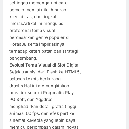
sehingga memengaruhi cara
pemain menilai nilai hiburan,
kredibilitas, dan tingkat
imersi.Artikel ini mengulas
preferensi tema visual
berdasarkan genre populer di
Horas88 serta implikasinya
terhadap keterlibatan dan strategi
pengembang.
Evolusi Tema Visual di Slot Digital
Sejak transisi dari Flash ke HTML5,
batasan teknis berkurang
drastis.Hal ini memungkinkan
provider seperti Pragmatic Play,
PG Soft, dan Yggdrasil
menghadirkan detail grafis tinggi,
animasi 60 fps, dan efek partikel
sinematik.Media yang lebih kaya
memicu perlombaan dalam inovasi