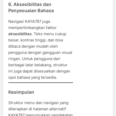
6. Aksesibilitas dan
Penyesuaian Bahasa
Navigasi KAYA787 juga
mempertimbangkan faktor
aksesibilitas
. Teks menu cukup
besar, kontras tinggi, dan bisa
dibaca dengan mudah oleh
pengguna dengan gangguan visual
ringan. Untuk pengguna dari
berbagai latar belakang, struktur
ini juga dapat disesuaikan dengan
opsi bahasa yang tersedia.
Kesimpulan
Struktur menu dan navigasi yang
diterapkan di halaman alternatif
KAYA787 menunjukkan pendekatan