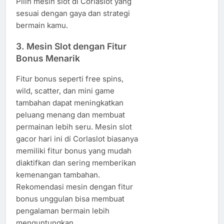
Pilih mesin slot di Corlaslot yang
sesuai dengan gaya dan strategi
bermain kamu.
3. Mesin Slot dengan Fitur
Bonus Menarik
Fitur bonus seperti free spins,
wild, scatter, dan mini game
tambahan dapat meningkatkan
peluang menang dan membuat
permainan lebih seru. Mesin slot
gacor hari ini di Corlaslot biasanya
memiliki fitur bonus yang mudah
diaktifkan dan sering memberikan
kemenangan tambahan.
Rekomendasi mesin dengan fitur
bonus unggulan bisa membuat
pengalaman bermain lebih
menguntungkan.