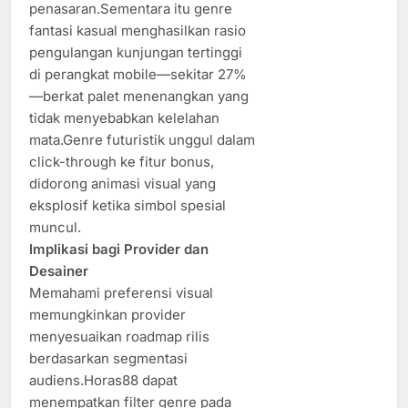
penasaran.Sementara itu genre
fantasi kasual menghasilkan rasio
pengulangan kunjungan tertinggi
di perangkat mobile—sekitar 27%
—berkat palet menenangkan yang
tidak menyebabkan kelelahan
mata.Genre futuristik unggul dalam
click-through ke fitur bonus,
didorong animasi visual yang
eksplosif ketika simbol spesial
muncul.
Implikasi bagi Provider dan
Desainer
Memahami preferensi visual
memungkinkan provider
menyesuaikan roadmap rilis
berdasarkan segmentasi
audiens.Horas88 dapat
menempatkan filter genre pada