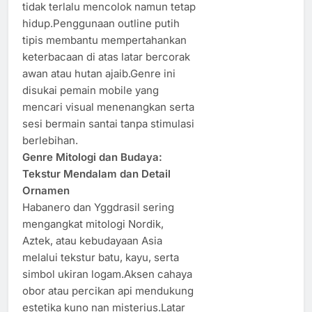
tidak terlalu mencolok namun tetap
hidup.Penggunaan outline putih
tipis membantu mempertahankan
keterbacaan di atas latar bercorak
awan atau hutan ajaib.Genre ini
disukai pemain mobile yang
mencari visual menenangkan serta
sesi bermain santai tanpa stimulasi
berlebihan.
Genre Mitologi dan Budaya:
Tekstur Mendalam dan Detail
Ornamen
Habanero dan Yggdrasil sering
mengangkat mitologi Nordik,
Aztek, atau kebudayaan Asia
melalui tekstur batu, kayu, serta
simbol ukiran logam.Aksen cahaya
obor atau percikan api mendukung
estetika kuno nan misterius.Latar