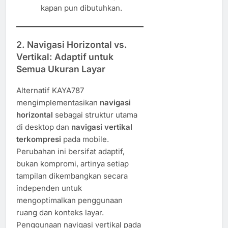
kapan pun dibutuhkan.
2. Navigasi Horizontal vs.
Vertikal: Adaptif untuk
Semua Ukuran Layar
Alternatif KAYA787
mengimplementasikan
navigasi
horizontal
sebagai struktur utama
di desktop dan
navigasi vertikal
terkompresi
pada mobile.
Perubahan ini bersifat adaptif,
bukan kompromi, artinya setiap
tampilan dikembangkan secara
independen untuk
mengoptimalkan penggunaan
ruang dan konteks layar.
Penggunaan navigasi vertikal pada