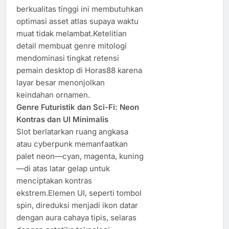
berkualitas tinggi ini membutuhkan
optimasi asset atlas supaya waktu
muat tidak melambat.Ketelitian
detail membuat genre mitologi
mendominasi tingkat retensi
pemain desktop di Horas88 karena
layar besar menonjolkan
keindahan ornamen.
Genre Futuristik dan Sci-Fi: Neon
Kontras dan UI Minimalis
Slot berlatarkan ruang angkasa
atau cyberpunk memanfaatkan
palet neon—cyan, magenta, kuning
—di atas latar gelap untuk
menciptakan kontras
ekstrem.Elemen UI, seperti tombol
spin, direduksi menjadi ikon datar
dengan aura cahaya tipis, selaras