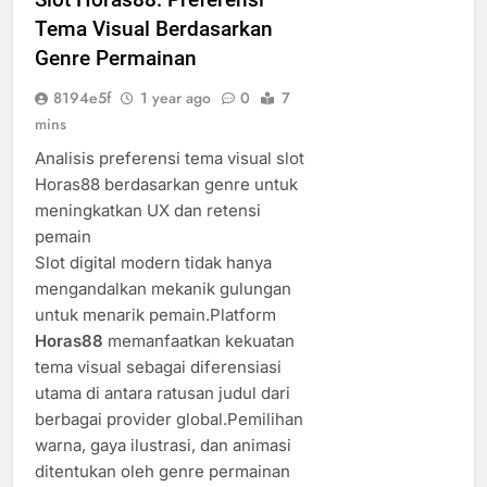
Tema Visual Berdasarkan
Genre Permainan
8194e5f
1 year ago
0
7
mins
Analisis preferensi tema visual slot
Horas88 berdasarkan genre untuk
meningkatkan UX dan retensi
pemain
Slot digital modern tidak hanya
mengandalkan mekanik gulungan
untuk menarik pemain.Platform
Horas88
memanfaatkan kekuatan
tema visual sebagai diferensiasi
utama di antara ratusan judul dari
berbagai provider global.Pemilihan
warna, gaya ilustrasi, dan animasi
ditentukan oleh genre permainan