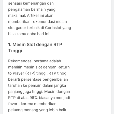
sensasi kemenangan dan
pengalaman bermain yang
maksimal. Artikel ini akan
memberikan rekomendasi mesin
slot gacor terbaik di Corlaslot yang
bisa kamu coba hari ini.
1. Mesin Slot dengan RTP
Tinggi
Rekomendasi pertama adalah
memilih mesin slot dengan Return
to Player (RTP) tinggi. RTP tinggi
berarti persentase pengembalian
taruhan ke pemain dalam jangka
panjang juga tinggi. Mesin dengan
RTP di atas 96% biasanya menjadi
favorit karena memberikan
peluang menang yang lebih baik.